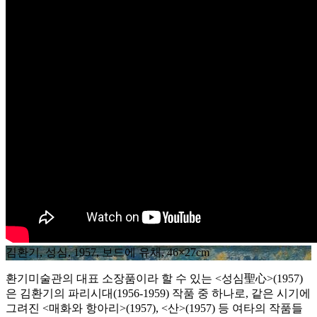
김환기, 성심, 1957, 보드에 유채, 46×27cm
환기미술관의 대표 소장품이라 할 수 있는 <성심聖心>(1957)
은 김환기의 파리시대(1956-1959) 작품 중 하나로, 같은 시기에
그려진 <매화와 항아리>(1957), <산>(1957) 등 여타의 작품들